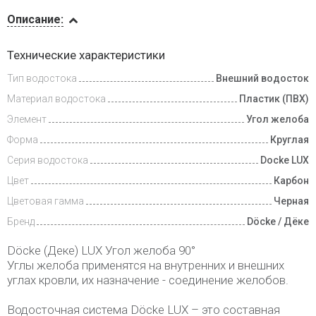
Описание
Описание:
Доставка
Технические характеристики
и оплата
Тип водостока
Внешний водосток
Материал водостока
Пластик (ПВХ)
Элемент
Угол желоба
Форма
Круглая
Серия водостока
Docke LUX
Цвет
Карбон
Цветовая гамма
Черная
Бренд
Döcke / Дёке
Döcke (Деке) LUX Угол желоба 90°
Углы желоба применятся на внутренних и внешних
углах кровли, их назначение - соединение желобов.
Водосточная система Döcke LUX – это составная