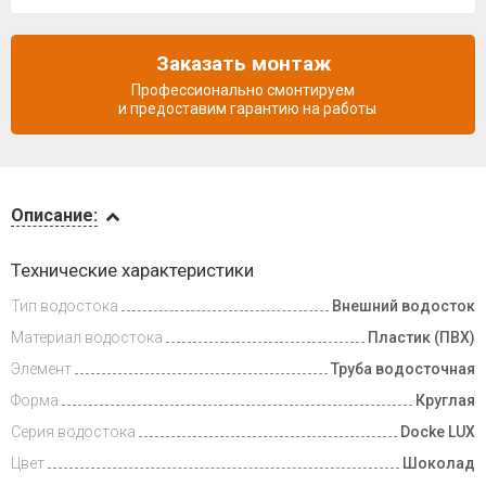
Заказать монтаж
Профессионально смонтируем
и предоставим гарантию на работы
Описание
Описание:
Доставка
Технические характеристики
и оплата
Тип водостока
Внешний водосток
Материал водостока
Пластик (ПВХ)
Элемент
Труба водосточная
Форма
Круглая
Серия водостока
Docke LUX
Цвет
Шоколад