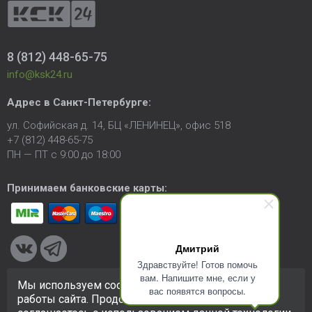
8 (812) 448-65-75
info@ksk24.ru
Адрес в
Санкт-Петербурге
:
ул. Софийская д. 14, БЦ «ЛЕНИНЕЦ», офис 518
+7 (812) 448-65-75
ПН — ПТ с 9:00 до 18:00
Принимаем банковские карты:
Дмитрий
Здравствуйте! Готов помочь
вам. Напишите мне, если у
Мы используем cookie-файлы для улучшения
вас появятся вопросы.
© 2005-2026 ООО «КСК». Сайт
https://ksk24.ru
создан
работы сайта. Продолжая использовать сайт, вы
исключительно в информационных целях и любая информация