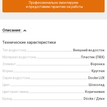
Профессионально смонтируем
и предоставим гарантию на работы
Описание
Описание:
Доставка
Технические характеристики
и оплата
Тип водостока
Внешний водосток
Материал водостока
Пластик (ПВХ)
Элемент
Воронка
Форма
Круглая
Серия водостока
Docke LUX
Цвет
Шоколад
Цветовая гамма
Коричневая
Бренд
Döcke / Дёке