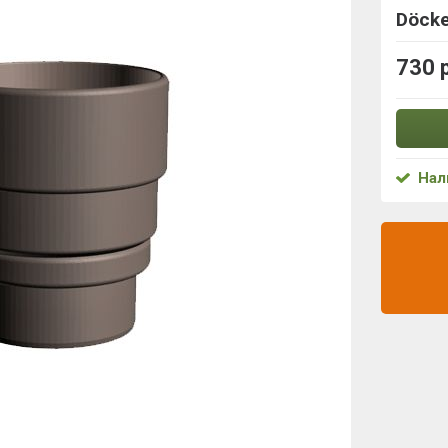
Döcke
730 
Нал