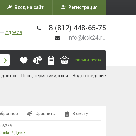
Вход на сайт
Регистрация
8 (812) 448-65-75
Адреса
info@ksk24.ru
КОРЗИНА ПУСТА
одосток
Пены, герметики, клеи
Водоотведение
збранное
Сравнить
В смету
л:
6255
Döcke / Дёке