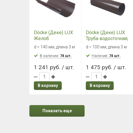
Döcke (Деке) LUX
Döcke (Деке) LUX
Желоб
Труба водосточная,
водосточный
3000 мм
d = 140 мм, длина 3 м
d = 100 мм, длина 3 м
(Шоколад)
(Шоколад)
В наличии:
74 шт.
Наличие:
74 шт.
1 241 руб. / шт.
1 475 руб. / шт.
В корзину
В корзину
Показать еще