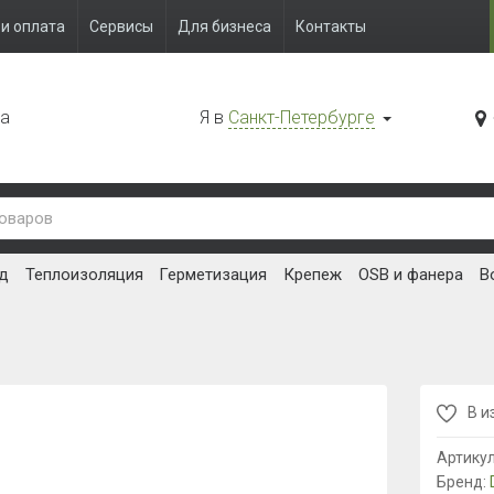
и оплата
Сервисы
Для бизнеса
Контакты
да
Я в
Санкт-Петербурге
д
Теплоизоляция
Герметизация
Крепеж
OSB и фанера
В
В и
Артику
Бренд: