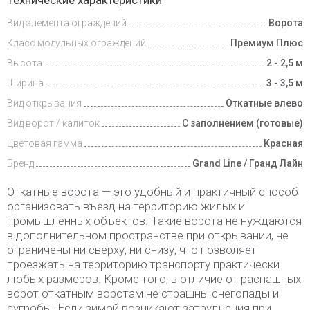
Технические характеристики
и оплата
Вид элемента ограждений
Ворота
Класс модульных ограждений
Премиум Плюс
Высота
2 - 2,5 м
Ширина
3 - 3,5 м
Вид открывания
Откатные влево
Вид ворот / калиток
С заполнением (готовые)
Цветовая гамма
Красная
Бренд
Grand Line / Гранд Лайн
Откатные ворота — это удобный и практичный способ
организовать въезд на территорию жилых и
промышленных объектов. Такие ворота не нуждаются
в дополнительном пространстве при открывании, не
ограничены ни сверху, ни снизу, что позволяет
проезжать на территорию транспорту практически
любых размеров. Кроме того, в отличие от распашных
ворот откатным воротам не страшны снегопады и
сугробы. Если зимой возникают затруднения при