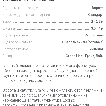
Технические характеристики
и оплата
Вид элемента ограждений
Ворота
Класс модульных ограждений
Стандарт
Высота
2 - 2,5 м
Ширина
3,5 - 4 м
Вид открывания
Распашные
Вид ворот / калиток
С заполнением (готовые)
Цветовая гамма
Зеленая
Бренд
Grand Line / Гранд Лайн
Главный элемент ворот и калиток – это фурнитура,
обеспечивающая нормальный функционал входной
группы в течение продолжительного времени при
разных погодных условиях.
Ворота и калитки Grand Line комплектуются петлями и
замками Locinox (Бельгия) изготовленными из
нержавеющей стали. Фурнитура Locinox
сертифицирована и предназначена именно для