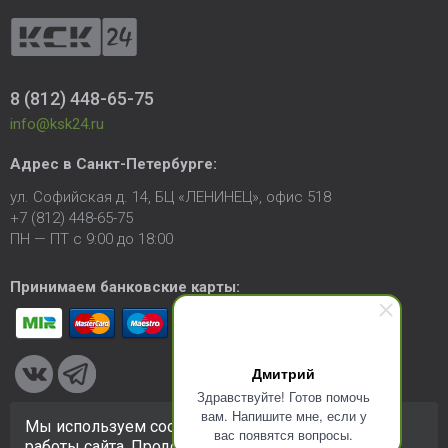
8 (812) 448-65-75
info@ksk24.ru
Адрес в
Санкт-Петербурге
:
ул. Софийская д. 14, БЦ «ЛЕНИНЕЦ», офис 518
+7 (812) 448-65-75
ПН — ПТ с 9:00 до 18:00
Принимаем банковские карты:
Дмитрий
Здравствуйте! Готов помочь
вам. Напишите мне, если у
Мы используем cookie-файлы для улучшения
вас появятся вопросы.
© 2005-2026 ООО «КСК». Сайт
https://ksk24.ru
создан
работы сайта. Продолжая использовать сайт, вы