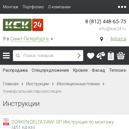
Монтаж
Портфолио
О компании
8 (812) 448-65-75
info@ksk24.ru
Я в
Санкт-Петербурге
Адреса
Распродажа
Спецпредложения
Кровля
Фасад
Теплоизо
Главная
Инструкции
Изоляционные пленки
Универсальная пароизоляция
Инструкции
DÖRKEN DELTA DAWI GP. Инструкция по монтажу
(451.64 Kb)