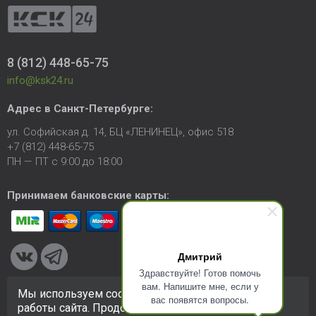
8 (812) 448-65-75
info@ksk24.ru
Адрес в
Санкт-Петербурге
:
ул. Софийская д. 14, БЦ «ЛЕНИНЕЦ», офис 518
+7 (812) 448-65-75
ПН — ПТ с 9:00 до 18:00
Принимаем банковские карты:
Дмитрий
Здравствуйте! Готов помочь
вам. Напишите мне, если у
Мы используем cookie-файлы для улучшения
вас появятся вопросы.
© 2005-2026 ООО «КСК». Сайт
https://ksk24.ru
создан
работы сайта. Продолжая использовать сайт, вы
исключительно в информационных целях и любая информация