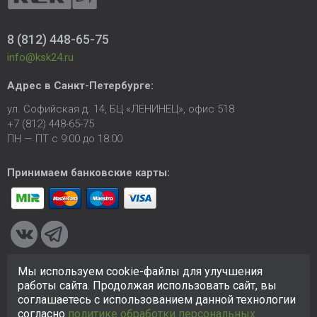
8 (812) 448-65-75
info@ksk24.ru
Адрес в
Санкт-Петербурге
:
ул. Софийская д. 14, БЦ «ЛЕНИНЕЦ», офис 518
+7 (812) 448-65-75
ПН — ПТ с 9:00 до 18:00
Принимаем банковские карты:
Мы используем cookie-файлы для улучшения
© 2005-2026 ООО «КСК». Сайт
https://ksk24.ru
создан
работы сайта. Продолжая использовать сайт, вы
исключительно в информационных целях и любая информация
соглашаетесь с использованием данной технологии
на сайте не является публичной офертой.
Политика в
согласно
политике обработки персональных
отношении персональных данных