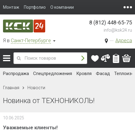
Монтаж
Портфолио
О компании
8 (812) 448-65-75
info@ksk24.ru
Я в
Санкт-Петербурге
Адреса
Распродажа
Спецпредложения
Кровля
Фасад
Теплоизо
Главная
Новости
Новинка от ТЕХНОНИКОЛЬ!
10.06.2025
Уважаемые клиенты!