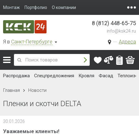
Монтаж
Портфолио
О компании
8 (812) 448-65-75
info@ksk24.ru
Я в
Санкт-Петербурге
Адреса
Распродажа
Спецпредложения
Кровля
Фасад
Теплоизо
Главная
Новости
Пленки и скотчи DELTA
30.01.2026
Уважаемые клиенты!