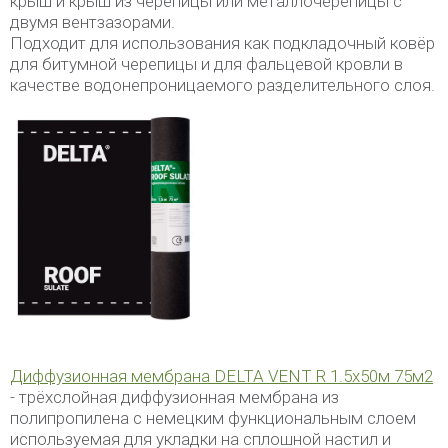
крыш и крыш из черепицы или металлочерепицы с
двумя вентзазорами.
Подходит для использования как подкладочный ковёр
для битумной черепицы и для фальцевой кровли в
качестве водонепроницаемого разделительного слоя.
Диффузионная мембрана DELTA VENT R 1.5х50м 75м2
- трёхслойная диффузионная мембрана из
полипропилена с немецким функциональным слоем
используемая для укладки на сплошной настил и