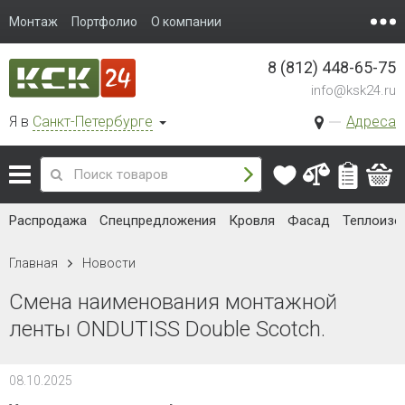
Монтаж
Портфолио
О компании
8 (812) 448-65-75
info@ksk24.ru
Я в
Санкт-Петербурге
Адреса
Распродажа
Спецпредложения
Кровля
Фасад
Теплоизо
Главная
Новости
Смена наименования монтажной
ленты ONDUTISS Double Scotch.
08.10.2025