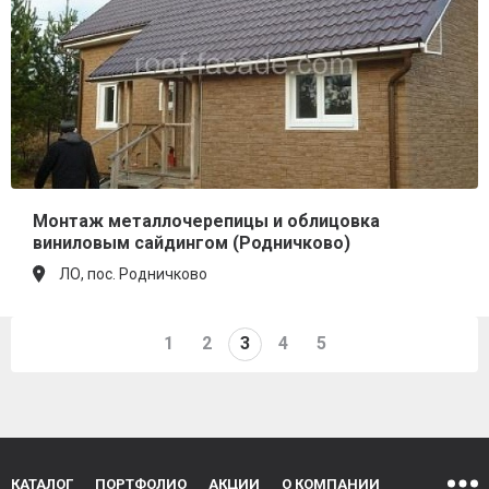
Монтаж металлочерепицы и облицовка
виниловым сайдингом (Родничково)
ЛО, пос. Родничково
1
2
3
4
5
КАТАЛОГ
ПОРТФОЛИО
АКЦИИ
О КОМПАНИИ