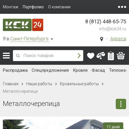
Монтаж
Портфолио
О компании
8 (812) 448-65-75
info@ksk24.ru
Я в
Санкт-Петербурге
Адреса
Распродажа
Спецпредложения
Кровля
Фасад
Теплоизо
Главная
Наши работы
Кровельные работы
Металлочерепица
Металлочерепица
17 дней