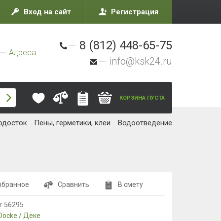
Вход на сайт
Регистрация
8 (812) 448-65-75
Адреса
info@ksk24.ru
КОРЗИНА ПУСТА
одосток
Пены, герметики, клеи
Водоотведение
збранное
Сравнить
В смету
л:
56295
Döcke / Дёке