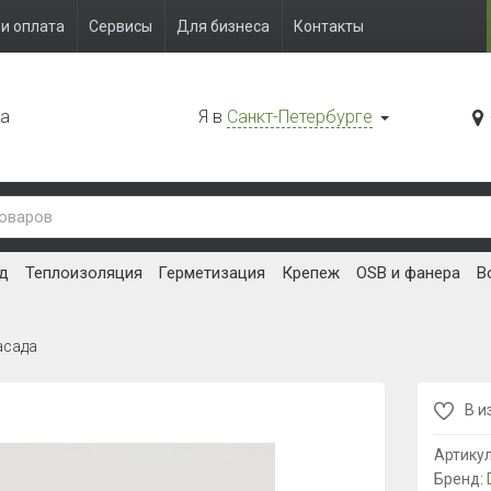
и оплата
Сервисы
Для бизнеса
Контакты
да
Я в
Санкт-Петербурге
д
Теплоизоляция
Герметизация
Крепеж
OSB и фанера
В
асада
В и
Артику
Бренд: