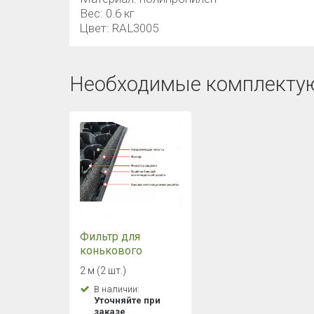
Вес: 0.6 кг
Цвет: RAL3005
Необходимые комплекту
Фильтр для
конькового
аэратора Docke
2 м (2 шт.)
(Деке)
В наличии:
Уточняйте при
заказе