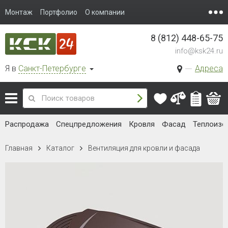
Монтаж
Портфолио
О компании
8 (812) 448-65-75
info@ksk24.ru
Я в
Санкт-Петербурге
Адреса
Распродажа
Спецпредложения
Кровля
Фасад
Теплоизо
Главная
Каталог
Вентиляция для кровли и фасада