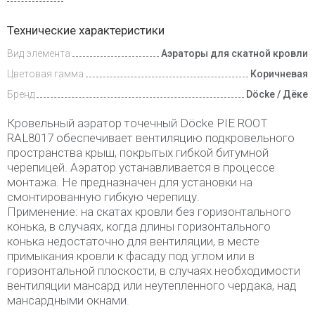
Доставка
Технические характеристики
и оплата
Вид элемента
Аэраторы для скатной кровли
Цветовая гамма
Коричневая
Бренд
Döcke / Дёке
Кровельный аэратор точечный Döcke PIE ROOT
RAL8017 обеспечивает вентиляцию подкровельного
пространства крыш, покрытых гибкой битумной
черепицей. Аэратор устанавливается в процессе
монтажа. Не предназначен для установки на
смонтированную гибкую черепицу.
Применение: на скатах кровли без горизонтального
конька, в случаях, когда длины горизонтального
конька недостаточно для вентиляции, в месте
примыкания кровли к фасаду под углом или в
горизонтальной плоскости, в случаях необходимости
вентиляции мансард или неутепленного чердака, над
мансардными окнами.