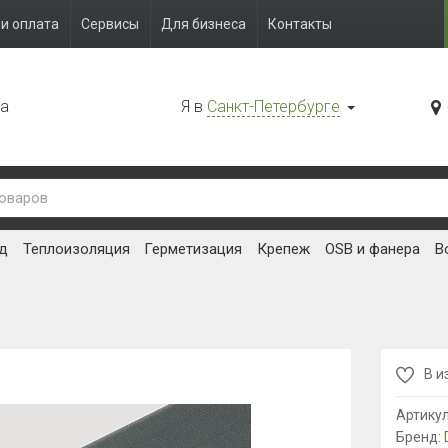
и оплата
Сервисы
Для бизнеса
Контакты
да
Я в
Санкт-Петербурге
д
Теплоизоляция
Герметизация
Крепеж
OSB и фанера
В
В и
Артику
Бренд: