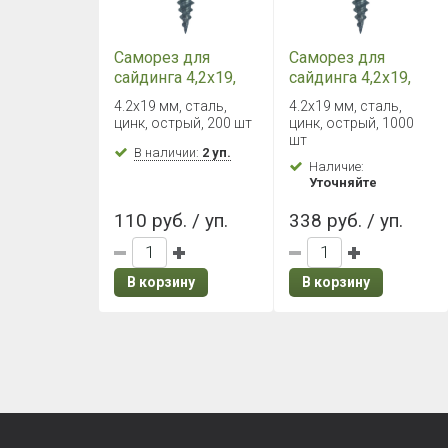
Саморез для
Саморез для
сайдинга 4,2х19,
сайдинга 4,2х19,
белый цинк, с
белый цинк, с
4.2х19 мм, сталь,
4.2х19 мм, сталь,
пресс-шайбой
пресс-шайбой
цинк, острый, 200 шт
цинк, острый, 1000
(200шт)
(1000шт)
шт
В наличии:
2 уп.
Наличие:
Уточняйте
110 руб. / уп.
338 руб. / уп.
В корзину
В корзину