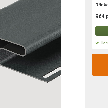
Döck
964 
Нал