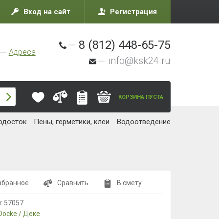
Вход на сайт
Регистрация
8 (812) 448-65-75
Адреса
info@ksk24.ru
КОРЗИНА ПУСТА
одосток
Пены, герметики, клеи
Водоотведение
збранное
Сравнить
В смету
л:
57057
Döcke / Дёке