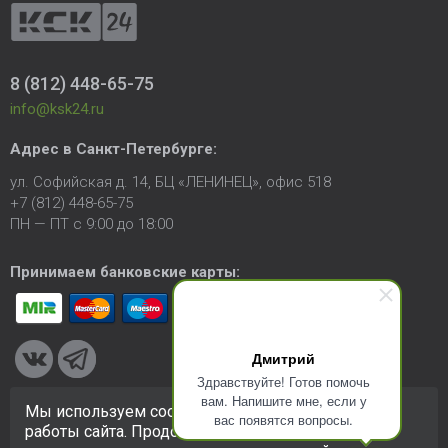
8 (812) 448-65-75
info@ksk24.ru
Адрес в
Санкт-Петербурге
:
ул. Софийская д. 14, БЦ «ЛЕНИНЕЦ», офис 518
+7 (812) 448-65-75
ПН — ПТ с 9:00 до 18:00
Принимаем банковские карты:
Дмитрий
Здравствуйте! Готов помочь
вам. Напишите мне, если у
Мы используем cookie-файлы для улучшения
вас появятся вопросы.
© 2005-2026 ООО «КСК». Сайт
https://ksk24.ru
создан
работы сайта. Продолжая использовать сайт, вы
исключительно в информационных целях и любая информация