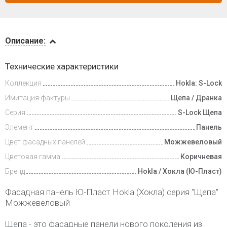
Описание
Описание:
Инструкции
Технические характеристики
Коллекция
Hokla: S-Lock
Доставка
и оплата
Имитация фактуры
Щепа / Дранка
Серия
S-Lock Щепа
Элемент
Панель
Цвет фасадных панелей
Можжевеловый
Цветовая гамма
Коричневая
Бренд
Hokla / Хокла (Ю-Пласт)
Фасадная панель Ю-Пласт Hokla (Хокла) серия "Щепа"
Можжевеловый
Щепа - это фасадные панели нового поколения из