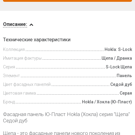
Описание
Описание:
Инструкции
Технические характеристики
Коллекция
Hokla: S-Lock
Доставка
и оплата
Имитация фактуры
Щепа / Дранка
Серия
S-Lock Щепа
Элемент
Панель
Цвет фасадных панелей
Седой дуб
Цветовая гамма
Серая
Бренд
Hokla / Хокла (Ю-Пласт)
Фасадная панель Ю-Пласт Hokla (Хокла) серия "Щепа"
Седой дуб
Щепа - это фасадные панели нового поколения из