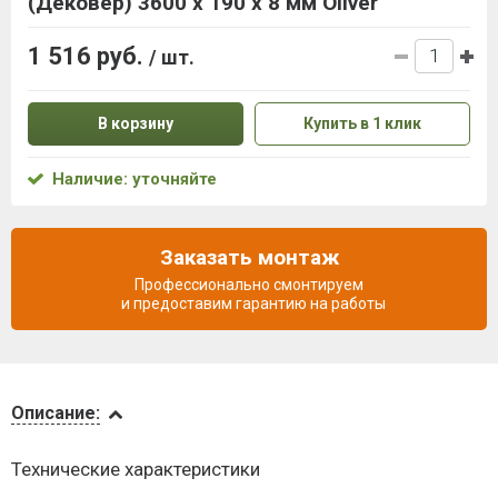
(Дековер) 3600 x 190 x 8 мм Oliver
1 516 руб.
/ шт.
В корзину
Купить в 1 клик
Наличие: уточняйте
Заказать монтаж
Профессионально смонтируем
и предоставим гарантию на работы
Описание
Описание:
Доставка
Технические характеристики
и оплата