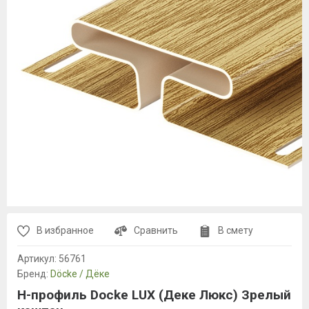
В избранное
Сравнить
В смету
Артикул:
56761
Бренд:
Döcke / Дёке
H-профиль Docke LUX (Деке Люкс) Зрелый