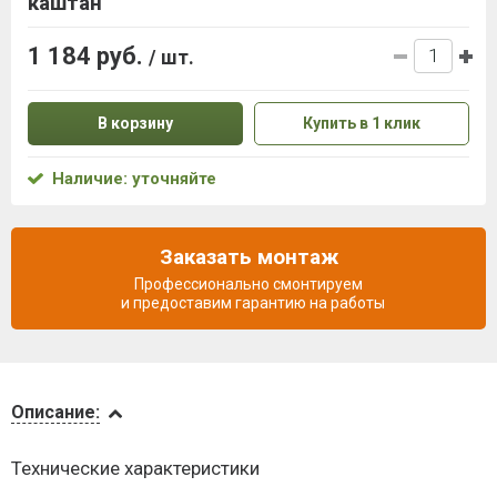
каштан
1 184 руб.
/ шт.
В корзину
Купить в 1 клик
Наличие: уточняйте
Заказать монтаж
Профессионально смонтируем
и предоставим гарантию на работы
Описание
Описание:
Доставка
Технические характеристики
и оплата