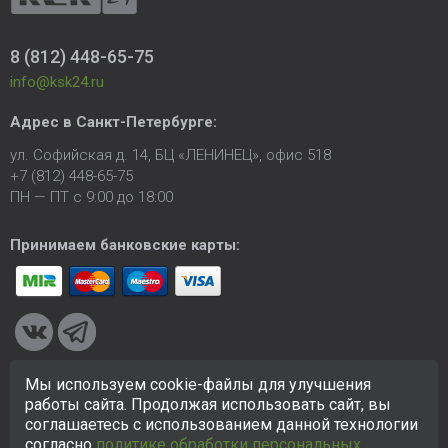
8 (812) 448-65-75
info@ksk24.ru
Адрес в
Санкт-Петербурге
:
ул. Софийская д. 14, БЦ «ЛЕНИНЕЦ», офис 518
+7 (812) 448-65-75
ПН — ПТ с 9:00 до 18:00
Принимаем банковские карты:
Мы используем cookie-файлы для улучшения
© 2005-2026 ООО «КСК». Сайт
https://ksk24.ru
создан
работы сайта. Продолжая использовать сайт, вы
исключительно в информационных целях и любая информация
соглашаетесь с использованием данной технологии
на сайте не является публичной офертой.
Политика в
согласно
политике обработки персональных
отношении персональных данных