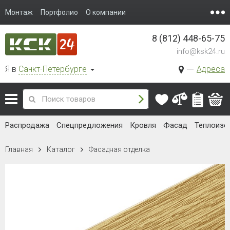
Монтаж
Портфолио
О компании
8 (812) 448-65-75
info@ksk24.ru
Я в
Санкт-Петербурге
Адреса
Распродажа
Спецпредложения
Кровля
Фасад
Теплоизо
Главная
Каталог
Фасадная отделка