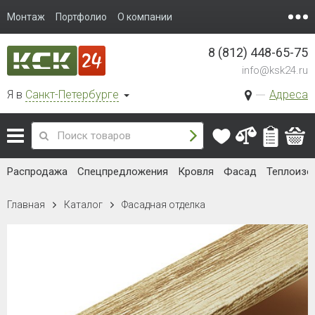
Монтаж
Портфолио
О компании
8 (812) 448-65-75
info@ksk24.ru
Я в
Санкт-Петербурге
Адреса
Распродажа
Спецпредложения
Кровля
Фасад
Теплоизо
Главная
Каталог
Фасадная отделка