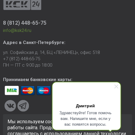
8 (812) 448-65-75
info@ksk24.ru
Адрес в
Санкт-Петербурге
:
ул. Софийская д. 14, БЦ «ЛЕНИНЕЦ», офис 518
+7 (812) 448-65-75
ПН — ПТ с 9:00 до 18:00
Принимаем банковские карты:
Дмитрий
Здравствуйте! Готов помочь
вам. Напишите мне, если у
Мы используем cookie-файлы для улучшения
вас появятся вопросы.
© 2005-2026 ООО «КСК». Сайт
https://ksk24.ru
создан
работы сайта. Продолжая использовать сайт, вы
исключительно в информационных целях и любая информация
соглашаетесь с использованием данной технологии
на сайте не является публичной офертой.
Политика в