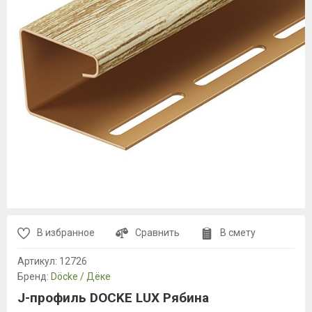
В избранное
Сравнить
В смету
Артикул:
12726
Бренд:
Döcke / Дёке
J-профиль DOCKE LUX Рябина