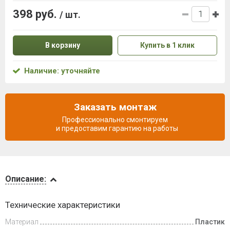
398 руб.
/ шт.
В корзину
Купить в 1 клик
Наличие: уточняйте
Заказать монтаж
Профессионально смонтируем
и предоставим гарантию на работы
Описание
Описание:
Доставка
Технические характеристики
и оплата
Материал
Пластик