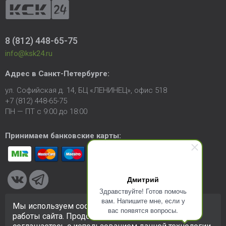
8 (812) 448-65-75
info@ksk24.ru
Адрес в
Санкт-Петербурге
:
ул. Софийская д. 14, БЦ «ЛЕНИНЕЦ», офис 518
+7 (812) 448-65-75
ПН — ПТ с 9:00 до 18:00
Принимаем банковские карты:
Дмитрий
Здравствуйте! Готов помочь
вам. Напишите мне, если у
Мы используем cookie-файлы для улучшения
вас появятся вопросы.
© 2005-2026 ООО «КСК». Сайт
https://ksk24.ru
создан
работы сайта. Продолжая использовать сайт, вы
исключительно в информационных целях и любая информация