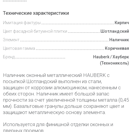
Инструкции
Технические характеристики
Имитация фактуры
Кирпич
Доставка
и оплата
Цвет фасадной битумной плитки
Шотландский
Элемент
Наличник
Цветовая гамма
Коричневая
Бренд
Hauberk / Хауберк
(Технониколь)
Наличник оконный металлический HAUBERK с
посыпкой Шотландский выполнен из стали,
защищен от коррозии алюмоцинком, нанесенным с
обеих сторон. Наличник имеет большой запас
прочности за счет увеличенной толщины металла (0,45
мм). Базальтовые гранулы дольше сохраняют цвет и
защищают металлическую основу элемента.
Используется для финишной отделки оконных и
дверных проемов.