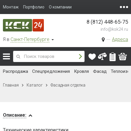
Монтаж
Портфолио
О компании
8 (812) 448-65-75
info@ksk24.ru
Я в
Санкт-Петербурге
Адреса
Распродажа
Спецпредложения
Кровля
Фасад
Теплоизо
Главная
Каталог
Фасадная отделка
Описание
Описание:
Доставка
Технические характеристики
и оплата