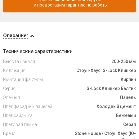
и предоставим гарантию на работы
Описание
Описание:
Инструкции
Технические характеристики
Высота цоколя
200-250 мм
Доставка
и оплата
Коллекция
Стоун-Хаус: S-Lock Клинкер
Имитация фактуры
Кирпич
Серия
S-Lock Клинкер Балтик
Элемент
Панель
Цвет фасадных панелей
Холодный цемент
Цвет сайдинга
Бежевый
Цветовая гамма
Серая
Бренд
Stone House / Стоун Хаус (Ю-