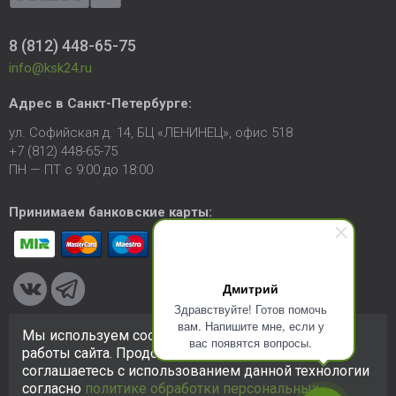
8 (812) 448-65-75
info@ksk24.ru
Адрес в
Санкт-Петербурге
:
ул. Софийская д. 14, БЦ «ЛЕНИНЕЦ», офис 518
+7 (812) 448-65-75
ПН — ПТ с 9:00 до 18:00
Принимаем банковские карты:
Дмитрий
Здравствуйте! Готов помочь
вам. Напишите мне, если у
Мы используем cookie-файлы для улучшения
вас появятся вопросы.
© 2005-2026 ООО «КСК». Сайт
https://ksk24.ru
создан
работы сайта. Продолжая использовать сайт, вы
исключительно в информационных целях и любая информация
соглашаетесь с использованием данной технологии
на сайте не является публичной офертой.
Политика в
согласно
политике обработки персональных
отношении персональных данных