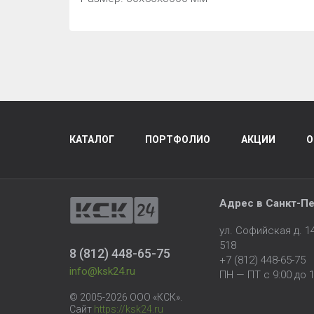
КАТАЛОГ
ПОРТФОЛИО
АКЦИИ
О
Адрес в
Санкт-Пе
ул. Софийская д. 
518
8 (812) 448-65-75
+7 (812) 448-65-75
info@ksk24.ru
ПН — ПТ с 9:00 до 1
© 2005-2026 ООО «КСК».
Сайт
https://ksk24.ru