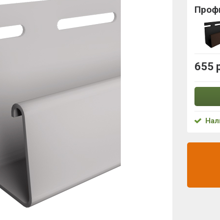
Проф
655 
Нал