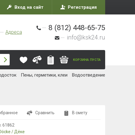
Вход на сайт
Регистрация
8 (812) 448-65-75
Адреса
info@ksk24.ru
КОРЗИНА ПУСТА
одосток
Пены, герметики, клеи
Водоотведение
збранное
Сравнить
В смету
л:
61862
Döcke / Дёке