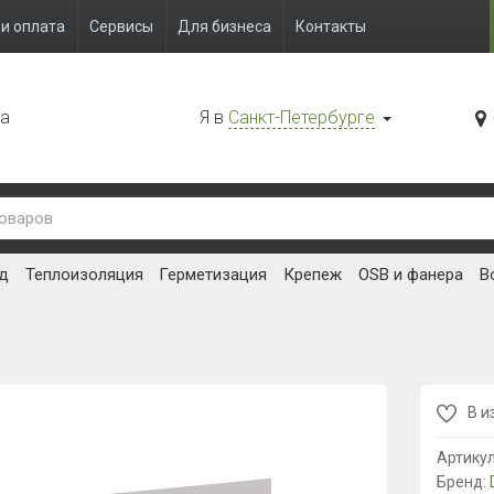
и оплата
Сервисы
Для бизнеса
Контакты
да
Я в
Санкт-Петербурге
д
Теплоизоляция
Герметизация
Крепеж
OSB и фанера
В
В и
Артику
Бренд: