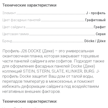
Доставка
Технические характеристики
и оплата
Элемент
J - профиль
Цвет фасадных панелей
Графитовый
Цвет сайдинга
Графит
Цветовая гамма
Серая
Бренд
Döcke / Дёке
Профиль J26 DOCKE (Деке) – это универсальная
окантовочная планка, которая закрывает торцевые
части панелей сайдинга или софитов. Подходят также
для оформления фасадных панелей Docke (Деке)
коллекций STEIN, STERN, SLATE, KLINKER, BURG. J-
профиль Docke защитит Ваш дом от талой воды,
перепадов температур в межсезонье, и поможет
избежать деформации сайдинга под воздействием
негативных внешних факторов.
Технические характеристики: