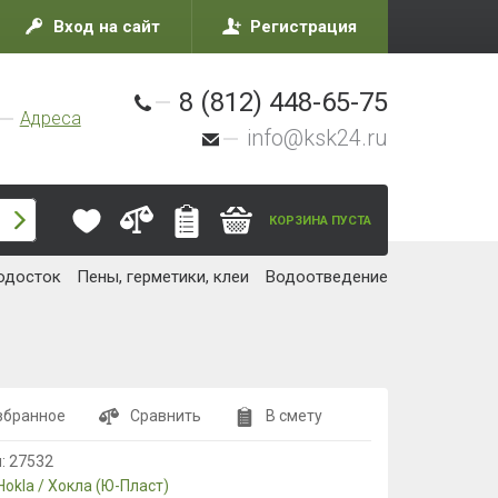
Вход на сайт
Регистрация
8 (812) 448-65-75
Адреса
info@ksk24.ru
КОРЗИНА ПУСТА
одосток
Пены, герметики, клеи
Водоотведение
збранное
Сравнить
В смету
л:
27532
Hokla / Хокла (Ю-Пласт)