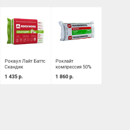
Роквул Лайт Баттс
Роклайт
Скандик
компрессия 50%
(800х600х100мм)
(1200х600х50 мм,
1 435 р.
1 860 р.
0,288м3/уп
0.432 м3/уп)