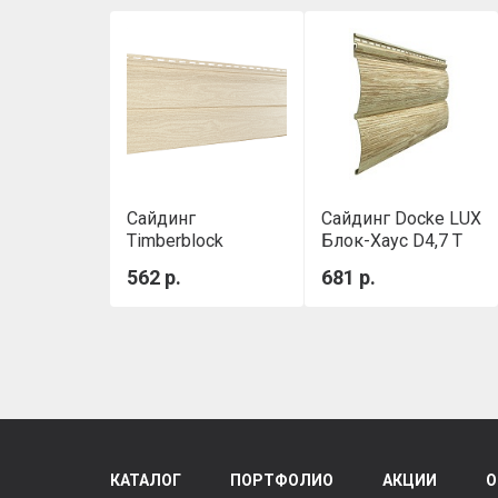
Сайдинг
Сайдинг Docke LUX
Timberblock
Блок-Хаус D4,7 T
(Тимбер-Блок)
Рябина
562 р.
681 р.
серия "Кедр"
Светлый
КАТАЛОГ
ПОРТФОЛИО
АКЦИИ
О