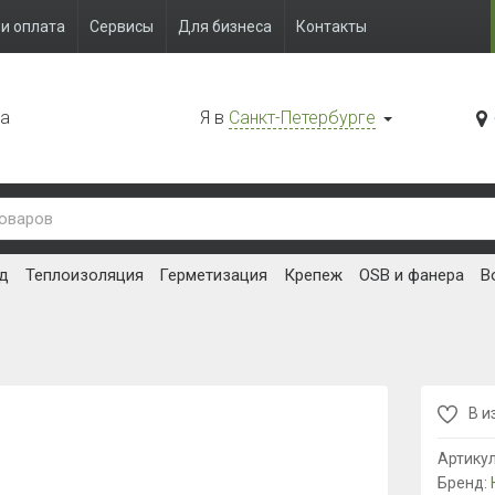
и оплата
Сервисы
Для бизнеса
Контакты
да
Я в
Санкт-Петербурге
д
Теплоизоляция
Герметизация
Крепеж
OSB и фанера
В
В и
Артику
Бренд: