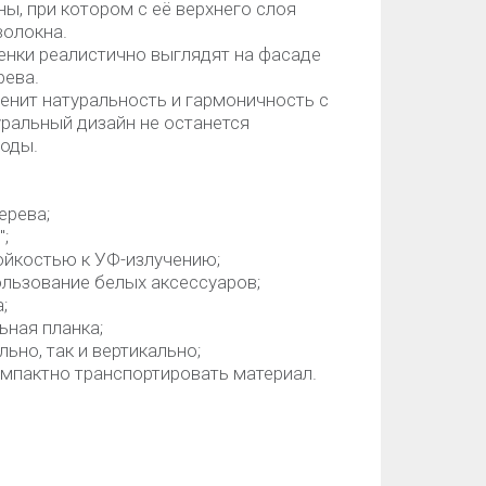
ны, при котором с её верхнего слоя
волокна.
енки реалистично выглядят на фасаде
рева.
ценит натуральность и гармоничность с
ральный дизайн не останется
моды.
ерева;
;
ойкостью к УФ-излучению;
льзование белых аксессуаров;
;
ьная планка;
ьно, так и вертикально;
компактно транспортировать материал.