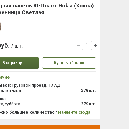
ная панель Ю-Пласт Hokla (Хокла)
венница Светлая
руб.
/ шт.
В корзину
Купить в 1 клик
ичие
ывоз:
Грузовой проезд, 13 АД
та, пятница
379 шт.
ка:
та, суббота
379 шт.
ужно большее количество?
Нажмите сюда