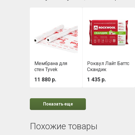
Мембрана для
Роквул Лайт Баттс
стен Tyvek
Скандик
Housewrap 1,5х50
(800х600х50мм)
11 880 р.
1 435 р.
м
0,288м3/уп
Показать еще
Похожие товары