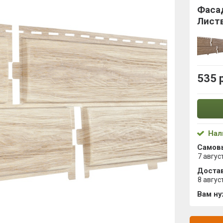
Фасад
Лист
535 
Нал
Самов
7 авгус
Достав
8 авгус
Вам н