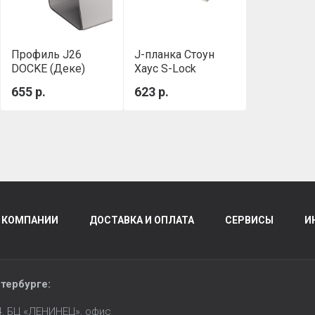
Профиль J26
J-планка Стоун
DOCKE (Деке)
Хаус S-Lock
Дымчатый
Клинкер
655 р.
623 р.
Дымчатый
 КОМПАНИИ
ДОСТАВКА И ОПЛАТА
СЕРВИСЫ
И
тербурге
:
14, БЦ «ЛЕНИНЕЦ», офис