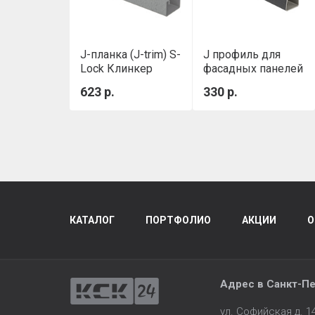
J-планка (J-trim) S-
J профиль для
Lock Клинкер
фасадных панелей
Нордик Дым
ТЕХНОНИКОЛЬ
623 р.
330 р.
(серый)
КАТАЛОГ
ПОРТФОЛИО
АКЦИИ
О
Адрес в
Санкт-Пе
ул. Софийская д. 