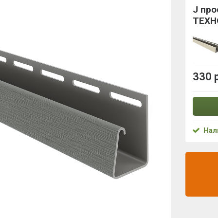
J пр
ТЕХН
330 
Нал