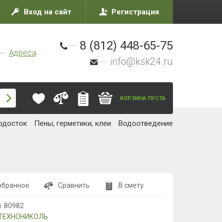
Вход на сайт
Регистрация
8 (812) 448-65-75
Адреса
info@ksk24.ru
КОРЗИНА ПУСТА
одосток
Пены, герметики, клеи
Водоотведение
збранное
Сравнить
В смету
л:
80982
ТЕХНОНИКОЛЬ