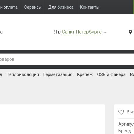
и оплата
Сервисы
Для бизнеса
Контакты
да
Я в
Санкт-Петербурге
д
Теплоизоляция
Герметизация
Крепеж
OSB и фанера
В
В и
Артику
Бренд: