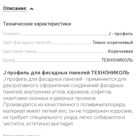
Описание
Описание:
Доставка
Технические характеристики
и оплата
Элемент
J - профиль
Цвет фасадных панелей
Темно-коричневый
Цветовая гамма
Коричневая
Бренд
ТЕХНОНИКОЛЬ
J профиль для фасадных панелей ТЕХНОНИКОЛЬ
J профиль для фасадных панелей - применяется для
декоративного оформления соединений фасадных
панелей, внутренних углов, карнизов, софитов,
окантовки оконных и дверных проемов.
Производится из качественного поливинилхлорида,
материал имеет легкий вес, он не подвержен коррозии,
не требует специального ухода, легко собирается и
чистится, эстетично выглядит.