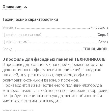
Описание
Описание:
Доставка
Технические характеристики
и оплата
Элемент
J - профиль
Цвет фасадных панелей
Серый
Цветовая гамма
Серая
Бренд
ТЕХНОНИКОЛЬ
J профиль для фасадных панелей ТЕХНОНИКОЛЬ
J профиль для фасадных панелей - применяется для
декоративного оформления соединений фасадных
панелей, внутренних углов, карнизов, софитов,
окантовки оконных и дверных проемов.
Производится из качественного поливинилхлорида,
материал имеет легкий вес, он не подвержен коррозии,
не требует специального ухода, легко собирается и
чистится, эстетично выглядит.