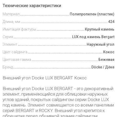
Доставка
Технические характеристики
и оплата
Материал
Полипропилен (пластик)
Длина, мм
424
Имитация фактуры
Крупный камень
Серия
LUX под камень Bergart
Элемент
Наружный угол
Цвет сайдинга
Кокос
Цветовая гамма
Бежевая
Бренд
Döcke / Дёке
Внешний угол Docke LUX BERGART Кокос
Внешний угол Docke LUX BERGART - это декоративный
элемент, применяющийся для облицовки наружных
углов зданий, покрытых сайдингом серии Docke LUX
под камень. Элемент совмещается со всеми панелями
серий BERGART и ROCKY. Внешний угол крепится к
обрешетке перед обшивкой здания сайдингом.