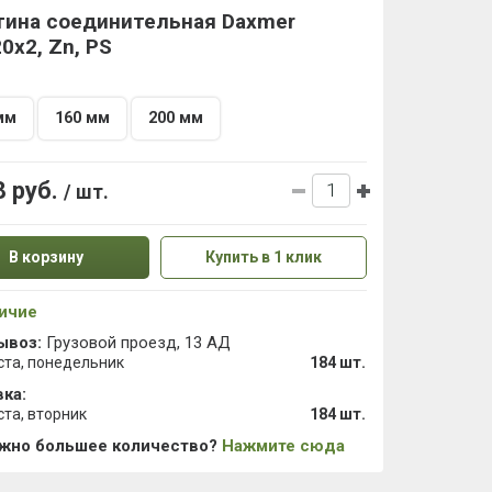
тина соединительная Daxmer
0х2, Zn, PS
мм
160 мм
200 мм
8 руб.
/ шт.
В корзину
Купить в 1 клик
ичие
ывоз:
Грузовой проезд, 13 АД
ста, понедельник
184 шт.
ка:
ста, вторник
184 шт.
ужно большее количество?
Нажмите сюда