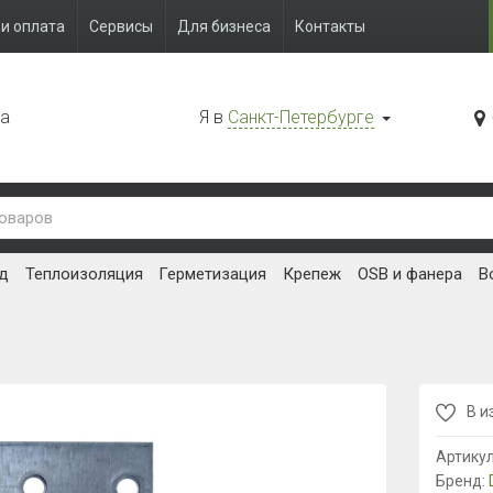
и оплата
Сервисы
Для бизнеса
Контакты
да
Я в
Санкт-Петербурге
д
Теплоизоляция
Герметизация
Крепеж
OSB и фанера
В
В и
Артику
Бренд: