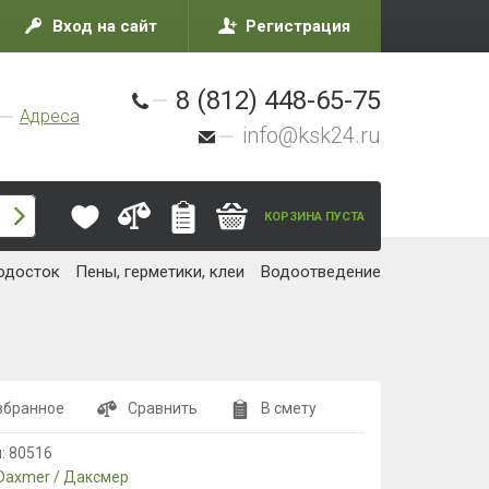
Вход на сайт
Регистрация
8 (812) 448-65-75
Адреса
info@ksk24.ru
КОРЗИНА ПУСТА
одосток
Пены, герметики, клеи
Водоотведение
збранное
Сравнить
В смету
л:
80516
Daxmer / Даксмер