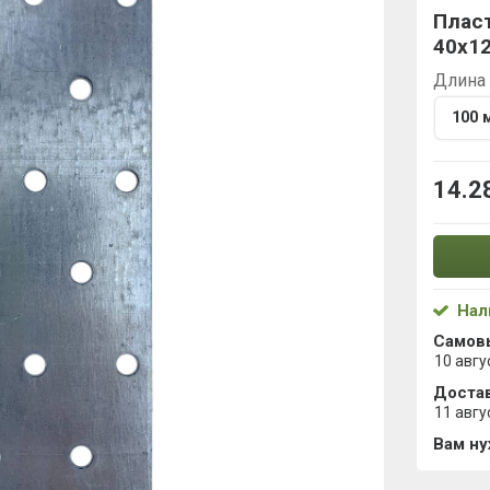
Плас
40х12
Длина
100 
14.2
Нал
Самов
10 авгу
Достав
11 авгу
Вам н