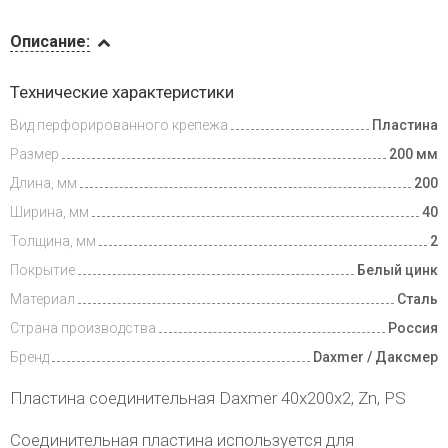
Описание
Описание:
Доставка
Технические характеристики
и оплата
Вид перфорированного крепежа
Пластина
Размер
200 мм
Длина, мм
200
Ширина, мм
40
Толщина, мм
2
Покрытие
Белый цинк
Материал
Сталь
Страна производства
Россия
Бренд
Daxmer / Даксмер
Пластина соединительная Daxmer 40х200х2, Zn, PS
Соединительная пластина используется для