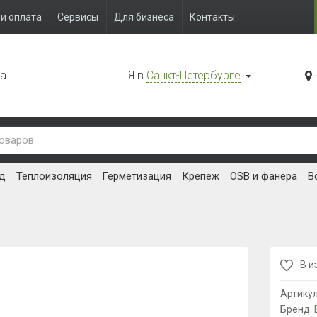
и оплата
Сервисы
Для бизнеса
Контакты
да
Я в
Санкт-Петербурге
д
Теплоизоляция
Герметизация
Крепеж
OSB и фанера
В
В и
Артику
Бренд: