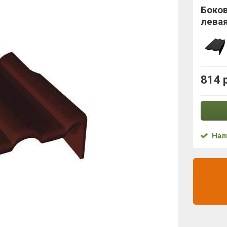
Боков
лева
814 
Нал