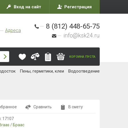
Вход на сайт
Регистрация
8 (812) 448-65-75
Адреса
info@ksk24.ru
КОРЗИНА ПУСТА
одосток
Пены, герметики, клеи
Водоотведение
збранное
Сравнить
В смету
л:
17107
Braas / Браас