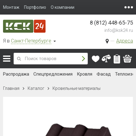
Монтаж
Портфолио
О компании
8 (812) 448-65-75
info@ksk24.ru
Я в
Санкт-Петербурге
Адреса
Распродажа
Спецпредложения
Кровля
Фасад
Теплоизо
Главная
Каталог
Кровельные материалы