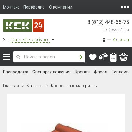
Монтаж
Портфолио
О компании
8 (812) 448-65-75
info@ksk24.ru
Я в
Санкт-Петербурге
Адреса
Распродажа
Спецпредложения
Кровля
Фасад
Теплоизо
Главная
Каталог
Кровельные материалы