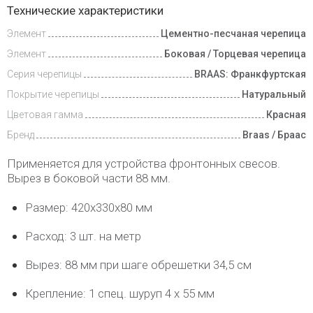
Технические характеристики
и оплата
Элемент
Цементно-песчаная черепица
Элемент
Боковая / Торцевая черепица
Серия черепицы
BRAAS: Франкфуртская
Покрытие черепицы
Натуральный
Цветовая гамма
Красная
Бренд
Braas / Браас
Применяется для устройства фронтонных свесов.
Вырез в боковой части 88 мм.
Размер: 420х330х80 мм
Расход: 3 шт. на метр
Вырез: 88 мм при шаге обрешетки 34,5 см
Крепление: 1 спец. шуруп 4 х 55 мм