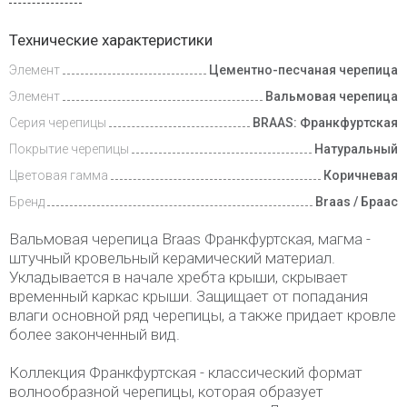
Доставка
Технические характеристики
и оплата
Элемент
Цементно-песчаная черепица
Элемент
Вальмовая черепица
Серия черепицы
BRAAS: Франкфуртская
Покрытие черепицы
Натуральный
Цветовая гамма
Коричневая
Бренд
Braas / Браас
Вальмовая черепица Braas Франкфуртская, магма -
штучный кровельный керамический материал.
Укладывается в начале хребта крыши, скрывает
временный каркас крыши. Защищает от попадания
влаги основной ряд черепицы, а также придает кровле
более законченный вид.
Коллекция Франкфуртская - классический формат
волнообразной черепицы, которая образует