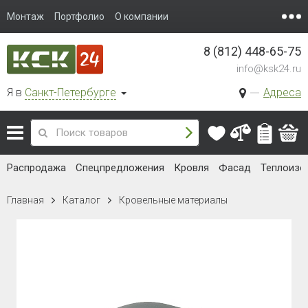
Монтаж
Портфолио
О компании
8 (812) 448-65-75
info@ksk24.ru
Я в
Санкт-Петербурге
Адреса
Распродажа
Спецпредложения
Кровля
Фасад
Теплоизо
Главная
Каталог
Кровельные материалы