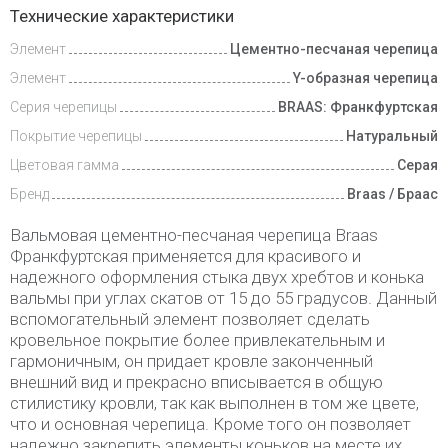
Доставка
Технические характеристики
и оплата
Элемент
Цементно-песчаная черепица
Элемент
Y-образная черепица
Серия черепицы
BRAAS: Франкфуртская
Покрытие черепицы
Натуральный
Цветовая гамма
Серая
Бренд
Braas / Браас
Вальмовая цементно-песчаная черепица Braas
Франкфуртская применяется для красивого и
надежного оформления стыка двух хребтов и конька
вальмы при углах скатов от 15 до 55 градусов. Данный
вспомогательный элемент позволяет сделать
кровельное покрытие более привлекательным и
гармоничным, он придает кровле законченный
внешний вид и прекрасно вписывается в общую
стилистику кровли, так как выполнен в том же цвете,
что и основная черепица. Кроме того он позволяет
надежно закрепить элементы коньков на месте их