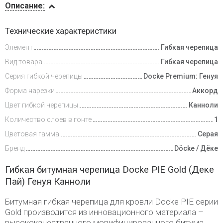
Описание:
Инструкции
Технические характеристики
Элемент
Гибкая черепица
Доставка
и оплата
Вид товара
Гибкая черепица
Серия гибкой черепицы
Docke Premium: Генуя
Форма нарезки
Аккорд
Цвет гибкой черепицы
Канноли
Количество слоев в гонте
1
Цветовая гамма
Серая
Бренд
Döcke / Дёке
Гибкая битумная черепица Docke PIE Gold (Деке
Пай) Генуя Канноли
Битумная гибкая черепица для кровли Docke PIE серии
Gold производится из инновационного материала –
высококачественного модифицированного битума