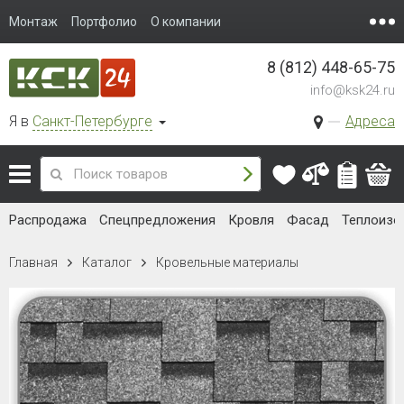
Монтаж
Портфолио
О компании
8 (812) 448-65-75
info@ksk24.ru
Я в
Санкт-Петербурге
Адреса
Распродажа
Спецпредложения
Кровля
Фасад
Теплоизо
Главная
Каталог
Кровельные материалы