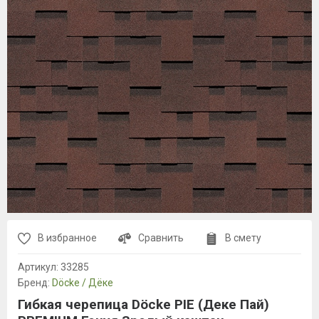
В избранное
Сравнить
В смету
Артикул:
33285
Бренд:
Döcke / Дёке
Гибкая черепица Döcke PIE (Деке Пай)