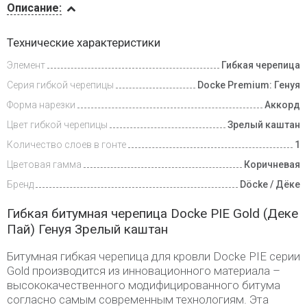
Описание:
Инструкции
Технические характеристики
Элемент
Гибкая черепица
Доставка
и оплата
Серия гибкой черепицы
Docke Premium: Генуя
Форма нарезки
Аккорд
Цвет гибкой черепицы
Зрелый каштан
Количество слоев в гонте
1
Цветовая гамма
Коричневая
Бренд
Döcke / Дёке
Гибкая битумная черепица Docke PIE Gold (Деке
Пай) Генуя Зрелый каштан
Битумная гибкая черепица для кровли Docke PIE серии
Gold производится из инновационного материала –
высококачественного модифицированного битума
согласно самым современным технологиям. Эта