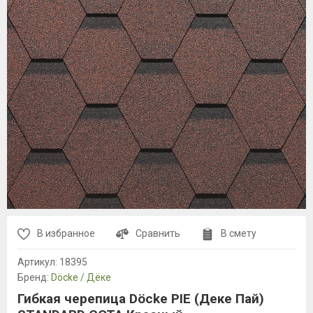
В избранное
Сравнить
В смету
Артикул:
18395
Бренд:
Döcke / Дёке
Гибкая черепица Döcke PIE (Деке Пай)