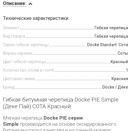
Описание:
Инструкции
Технические характеристики
Элемент
Гибкая черепица
Доставка
и оплата
Вид товара
Гибкая черепица
Серия гибкой черепицы
Docke Standart: Сота
Форма нарезки
Соты
Цвет гибкой черепицы
Красный
Количество слоев в гонте
1
Цветовая гамма
Красная
Бренд
Döcke / Дёке
Гибкая битумная черепица Docke PIE Simple
(Деке Пай) СОТА Красный
Мягкая черепица
Docke PIE серия
Simple
производится на основе оксидированного
битума высокого качества и на данный момент