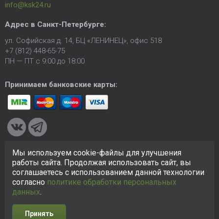
info@ksk24.ru
Адрес в
Санкт-Петербурге
:
ул. Софийская д. 14, БЦ «ЛЕНИНЕЦ», офис 518
+7 (812) 448-65-75
ПН — ПТ с 9:00 до 18:00
Принимаем банковские карты:
Мы используем cookie-файлы для улучшения
© 2005-2026 ООО «КСК». Сайт
https://ksk24.ru
создан
работы сайта. Продолжая использовать сайт, вы
исключительно в информационных целях и любая информация
соглашаетесь с использованием данной технологии
на сайте не является публичной офертой.
Политика в
согласно
политике обработки персональных
отношении персональных данных
данных
.
Принять
Разработка сайта