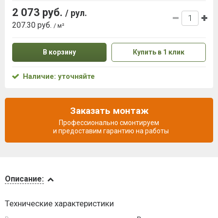
2 073 руб.
/ рул.
207.30 руб.
/ м²
В корзину
Купить в 1 клик
Наличие: уточняйте
Заказать монтаж
Профессионально смонтируем
и предоставим гарантию на работы
Описание
Описание:
Доставка
Технические характеристики
и оплата