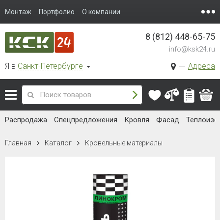
Монтаж
Портфолио
О компании
8 (812) 448-65-75
info@ksk24.ru
Я в
Санкт-Петербурге
Адреса
Распродажа
Спецпредложения
Кровля
Фасад
Теплоизо
Главная
Каталог
Кровельные материалы