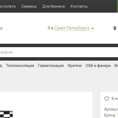
и оплата
Сервисы
Для бизнеса
Контакты
да
Я в
Санкт-Петербурге
д
Теплоизоляция
Герметизация
Крепеж
OSB и фанера
В
В и
Артику
Бренд: