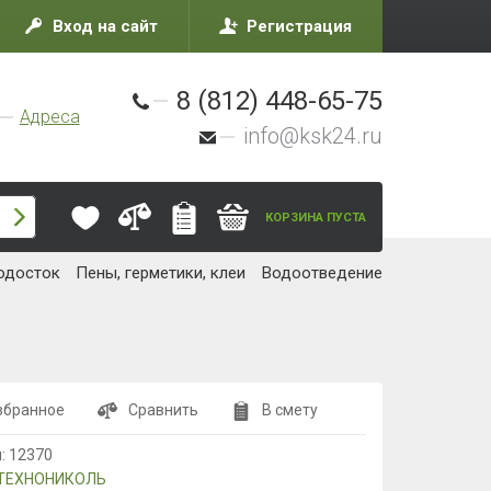
Вход на сайт
Регистрация
8 (812) 448-65-75
Адреса
info@ksk24.ru
КОРЗИНА ПУСТА
одосток
Пены, герметики, клеи
Водоотведение
збранное
Сравнить
В смету
л:
12370
ТЕХНОНИКОЛЬ