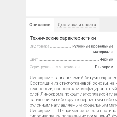
Описание
Доставка и оплата
Технические характеристики
Вид товара
Рулонные кровельные
материалы
Цвет
Черный
Серия рулонных материалов
Линокром
Линокром - наплавляемый битумно-кровел
Состоящий из стеклотканевой основы, на
технологии, наносится модифицированный
слой Линокрома покрыт легкоплавкой плен
напылением либо крупнозернистым либо 
рулонным наплавляемым кровельным мат
Линокром ТПП - применяется для настила
гидроизоляции подвальных помещений, фу