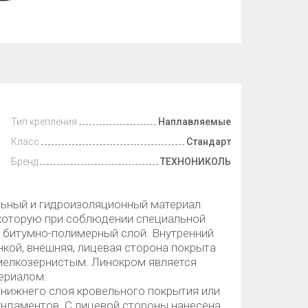
Тип крепления
Наплавляемые
Класс
Стандарт
Бренд
ТЕХНОНИКОЛЬ
ьный и гидроизоляционный материал.
 которую при соблюдении специальной
 битумно-полимерный слой. Внутренний
кой, внешняя, лицевая сторона покрыта
мелкозернистым. Линокром является
ериалом.
 нижнего слоя кровельного покрытия или
ндаментов. С лицевой стороны нанесена