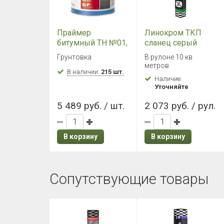
Праймер
Линокром ТКП
битумный ТН №01,
сланец серый
ведро 20л, 16кг
Грунтовка
В рулоне 10 кв.
метров
В наличии:
215 шт.
Наличие:
Уточняйте
5 489 руб. / шт.
2 073 руб. / рул.
В корзину
В корзину
Сопутствующие товары