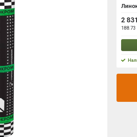
Лино
2 83
188.73
Нал