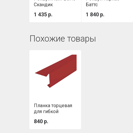
Скандик
Баттс
(800х600х100мм)
1000х600х100 мм
1 435 р.
1 840 р.
0,288м3/уп
Похожие товары
Планка торцевая
для гибкой
черепицы
840 р.
SHINGLAS (красная
RAL 3011)