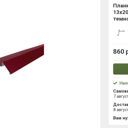
План
13x2
темн
860 
Нал
Самов
7 авгус
Достав
8 авгус
Вам н