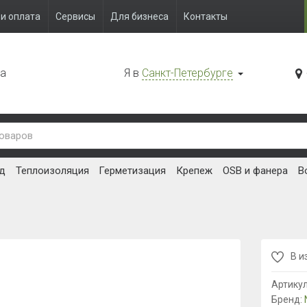
и оплата
Сервисы
Для бизнеса
Контакты
да
Я в
Санкт-Петербурге
д
Теплоизоляция
Герметизация
Крепеж
OSB и фанера
В
В и
Артику
Бренд: