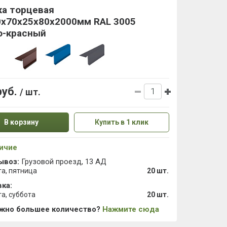
ка торцевая
0x70x25x80х2000мм RAL 3005
о-красный
руб.
/ шт.
В корзину
Купить в 1 клик
ичие
ывоз:
Грузовой проезд, 13 АД
та, пятница
20 шт.
ка:
та, суббота
20 шт.
ужно большее количество?
Нажмите сюда