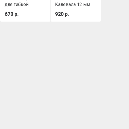
для гибкой
Калевала 12 мм
черепицы (красная
Экодом Е0.5
670 р.
920 р.
RAL 3011)
(1250x2500x12мм)