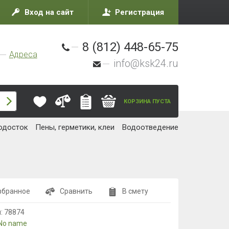
Вход на сайт
Регистрация
8 (812) 448-65-75
Адреса
info@ksk24.ru
КОРЗИНА ПУСТА
одосток
Пены, герметики, клеи
Водоотведение
збранное
Сравнить
В смету
л:
78874
No name