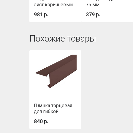
лист коричневый
75 мм
Коричневые
981 р.
379 р.
Похожие товары
Планка торцевая
для гибкой
черепицы
840 р.
SHINGLAS
(коричневая RAL