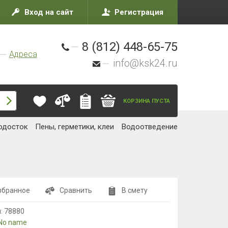
Вход на сайт
Регистрация
8 (812) 448-65-75
Адреса
info@ksk24.ru
КОРЗИНА ПУСТА
одосток
Пены, герметики, клеи
Водоотведение
збранное
Сравнить
В смету
л:
78880
No name