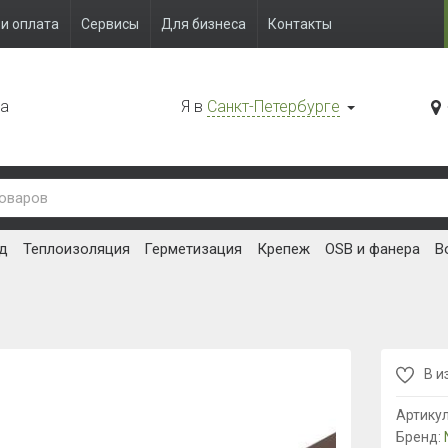
и оплата
Сервисы
Для бизнеса
Контакты
да
Я в
Санкт-Петербурге
д
Теплоизоляция
Герметизация
Крепеж
OSB и фанера
В
В и
Артику
Бренд: