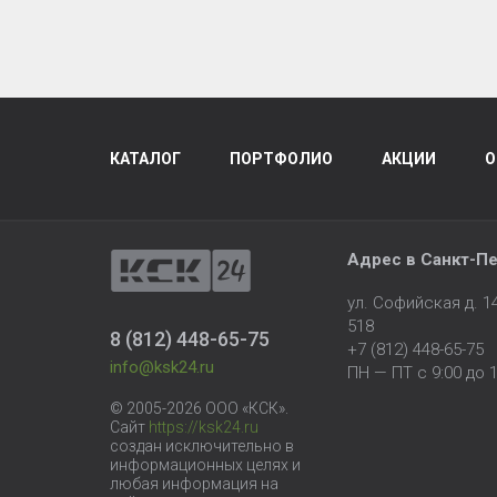
8017)
КАТАЛОГ
ПОРТФОЛИО
АКЦИИ
О
Адрес в
Санкт-Пе
ул. Софийская д. 
518
8 (812) 448-65-75
+7 (812) 448-65-75
info@ksk24.ru
ПН — ПТ с 9:00 до 1
© 2005-2026 ООО «КСК».
Сайт
https://ksk24.ru
создан исключительно в
информационных целях и
любая информация на