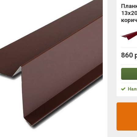
План
13x2
кори
860 
Нал