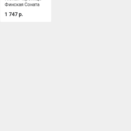
Финская Соната
Коричневый
1 747 р.
SHINGLAS
ТЕХНОНИКОЛЬ