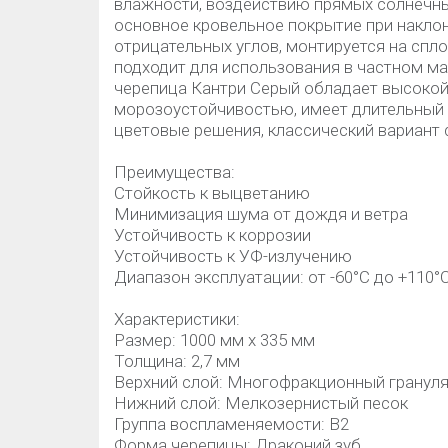
влажности, воздействию прямых солнечны
основное кровельное покрытие при наклон
отрицательных углов, монтируется на спл
подходит для использования в частном м
черепица Кантри Серый обладает высокой 
морозоустойчивостью, имеет длительный 
цветовые решения, классический вариант
Преимущества:
Стойкость к выцветанию
Минимизация шума от дождя и ветра
Устойчивость к коррозии
Устойчивость к УФ-излучению
Диапазон эксплуатации: от -60°C до +110°
Характеристики:
Размер: 1000 мм х 335 мм
Толщина: 2,7 мм
Верхний слой: Многофракционный грануля
Нижний слой: Мелкозернистый песок
Группа воспламеняемости: В2
Форма черепицы: Драконий зуб