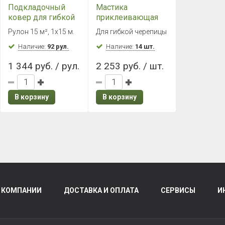
Подкладочный
Мастика
ковер для гибкой
приклеивающая
черепицы ХММ
ТН №23 (Фиксер)
Рулон 15 м², 1х15 м.
Для гибкой черепицы
(1х15 м)
3,6 кг
Наличие:
92 рул.
Наличие:
14 шт.
1 344 руб. / рул.
2 253 руб. / шт.
В корзину
В корзину
 КОМПАНИИ
ДОСТАВКА И ОПЛАТА
СЕРВИСЫ
И