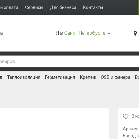
и оплата
Сервисы
Для бизнеса
Контакты
да
Я в
Санкт-Петербурге
д
Теплоизоляция
Герметизация
Крепеж
OSB и фанера
В
В и
Артику
Бренд: