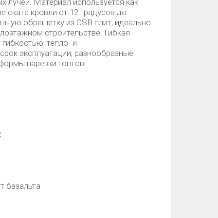
х лучей. Материал используется как
е ската кровли от 12 градусов до
ошную обрешетку из OSB плит, идеально
алоэтажном строительстве. Гибкая
гибкостью, тепло- и
срок эксплуатации, разнообразные
 формы нарезки гонтов.
C
т базальта