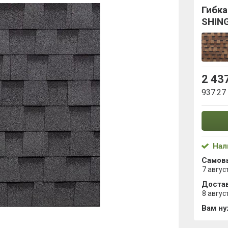
Гибк
SHIN
2 43
937.27
Нал
Самов
7 авгус
Достав
8 авгус
Вам н