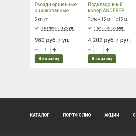
Гвозди ершенные
Подкладочный
оцинкованные
ковер ANDEREP
3,5х30 мм (5 кг./
ULTRA (Барьер ОС
5 кг/уп.
Рулон 15 м², 1х15 м.
уп.)
ГЧ) (1х15 м)
В наличии:
125 уп.
Наличие:
35 рул.
980 руб. / уп.
4 202 руб. / рул.
В корзину
В корзину
КАТАЛОГ
ПОРТФОЛИО
АКЦИИ
О