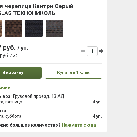
ая черепица Кантри Серый
GLAS ТЕХНОНИКОЛЬ
7 руб.
/ уп.
 руб.
/ м2
В корзину
Купить в 1 клик
ичие
ывоз:
Грузовой проезд, 13 АД
та, пятница
4 уп.
ка:
та, суббота
4 уп.
ужно большее количество?
Нажмите сюда