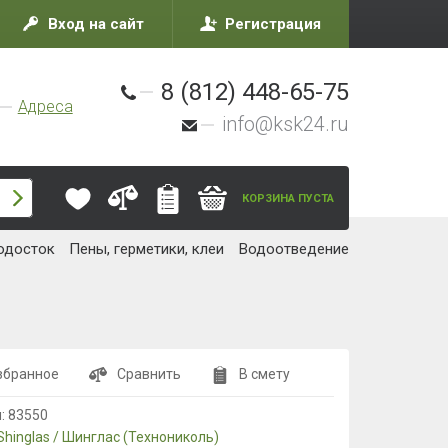
Вход на сайт
Регистрация
8 (812) 448-65-75
Адреса
info@ksk24.ru
КОРЗИНА ПУСТА
одосток
Пены, герметики, клеи
Водоотведение
збранное
Сравнить
В смету
л:
83550
Shinglas / Шинглас (Технониколь)