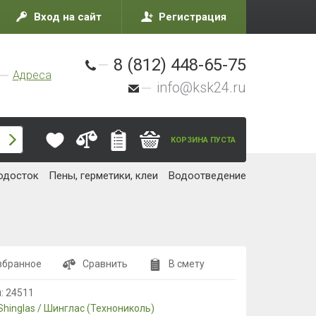
Вход на сайт
Регистрация
8 (812) 448-65-75
Адреса
info@ksk24.ru
КОРЗИНА ПУСТА
одосток
Пены, герметики, клеи
Водоотведение
збранное
Сравнить
В смету
л:
24511
Shinglas / Шинглас (Технониколь)