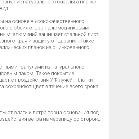
гранул из натурального базальта планки
вид.
ы на основе высококачественного
ытого с обеих сторон алюмоцинковым
ьным: алюминий защищает стальной лист
езного края и защиту от царапин. Такие
таллических планок из оцинкованного
етными гранулами из натурального
иловым лаком. Такое покрытие
ает от воздействия УФ-лучей. Планки,
а сохраняют цвет в течение всего срока
ы от влаги и ветра торца основания под
оздействия ветра на черепицу со стороны