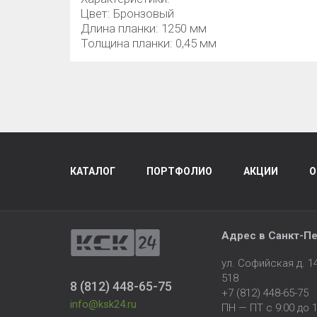
Цвет: Бронзовый
Длина планки: 1250 мм
Толщина планки: 0,45 мм
КАТАЛОГ
ПОРТФОЛИО
АКЦИИ
О
Адрес в
Санкт-Пе
ул. Софийская д. 
518
8 (812) 448-65-75
+7 (812) 448-65-75
info@ksk24.ru
ПН — ПТ с 9:00 до 1