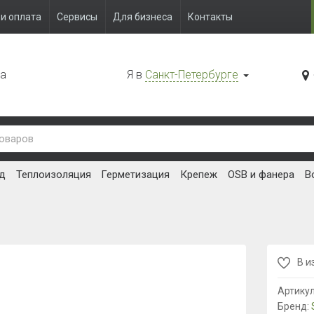
и оплата
Сервисы
Для бизнеса
Контакты
да
Я в
Санкт-Петербурге
д
Теплоизоляция
Герметизация
Крепеж
OSB и фанера
В
В и
Артику
Бренд: