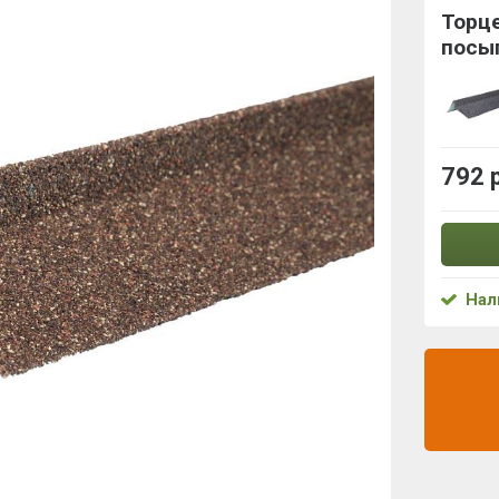
Торц
посы
792 
Нал