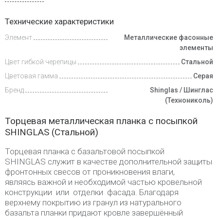
Доставка
Технические характеристики
и оплата
Элемент
Металлические фасонные
элементы
Цвет гибкой черепицы
Стальной
Цветовая гамма
Серая
Бренд
Shinglas / Шинглас
(Технониколь)
Торцевая металлическая планка с посыпкой
SHINGLAS (Стальной)
Торцевая планка с базальтовой посыпкой
SHINGLAS служит в качестве дополнительной защиты
фронтонных свесов от проникновения влаги,
являясь важной и необходимой частью кровельной
конструкции или отделки фасада. Благодаря
верхнему покрытию из гранул из натурального
базальта планки придают кровле завершённый