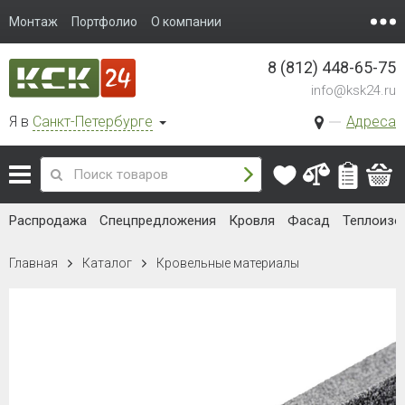
Монтаж
Портфолио
О компании
8 (812) 448-65-75
info@ksk24.ru
Я в
Санкт-Петербурге
Адреса
Распродажа
Спецпредложения
Кровля
Фасад
Теплоизо
Главная
Каталог
Кровельные материалы