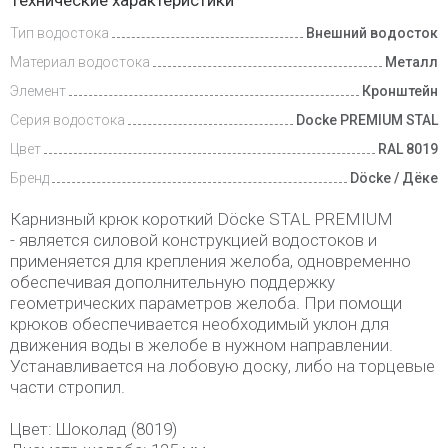
Технические характеристики
и оплата
Тип водостока
Внешний водосток
Материал водостока
Металл
Элемент
Кронштейн
Серия водостока
Docke PREMIUM STAL
Цвет
RAL 8019
Бренд
Döcke / Дёке
Карнизный крюк короткий Döcke STAL PREMIUM
- является силовой конструкцией водостоков и
применяется для крепления желоба, одновременно
обеспечивая дополнительную поддержку
геометрических параметров желоба. При помощи
крюков обеспечивается необходимый уклон для
движения воды в желобе в нужном направлении.
Устанавливается на лобовую доску, либо на торцевые
части стропил.
Цвет: Шоколад (8019)