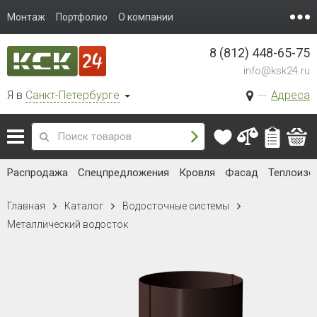
Монтаж
Портфолио
О компании
8 (812) 448-65-75
info@ksk24.ru
Я в
Санкт-Петербурге
Адреса
Распродажа
Спецпредложения
Кровля
Фасад
Теплоизо
Главная
Каталог
Водосточные системы
Металлический водосток