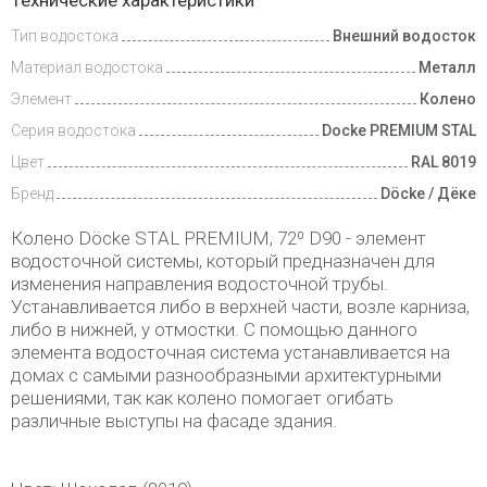
Технические характеристики
и оплата
Тип водостока
Внешний водосток
Материал водостока
Металл
Элемент
Колено
Серия водостока
Docke PREMIUM STAL
Цвет
RAL 8019
Бренд
Döcke / Дёке
Колено Döcke STAL PREMIUM, 72⁰ D90 - элемент
водосточной системы, который предназначен для
изменения направления водосточной трубы.
Устанавливается либо в верхней части, возле карниза,
либо в нижней, у отмостки. С помощью данного
элемента водосточная система устанавливается на
домах с самыми разнообразными архитектурными
решениями, так как колено помогает огибать
различные выступы на фасаде здания.