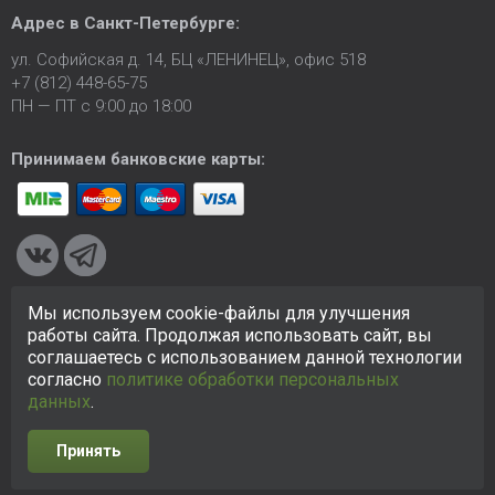
Адрес в
Санкт-Петербурге
:
ул. Софийская д. 14, БЦ «ЛЕНИНЕЦ», офис 518
+7 (812) 448-65-75
ПН — ПТ с 9:00 до 18:00
Принимаем банковские карты:
Мы используем cookie-файлы для улучшения
© 2005-2026 ООО «КСК». Сайт
https://ksk24.ru
создан
работы сайта. Продолжая использовать сайт, вы
исключительно в информационных целях и любая информация
соглашаетесь с использованием данной технологии
на сайте не является публичной офертой.
Политика в
согласно
политике обработки персональных
отношении персональных данных
данных
.
Принять
Разработка сайта